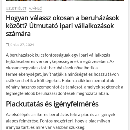
ÜZLETI ÉLET
AJÁNLÓ
Hogyan válassz okosan a beruházások
között? Útmutató ipari vállalkozások
számára
június 27, 2024
A beruházások kulcsfontosságúak egy ipari vállalkozás
fejlődésében és versenyképességének megőrzésében. Az
okosan megválasztott beruházások növelhetik a
termelékenységet, javíthatják a minőséget és hosszú távon
csökkenthetik a költségeket. Ebben a cikkben bemutatok
néhány hasznos szempontot és tanácsot, amelyek segítenek a
legmegfelelőbb beruházási döntések meghozatalában.
Piackutatás és igényfelmérés
Az első lépés a sikeres beruházás felé a piac és az igények
alapos felmérése. Fontos megérteni, hogy a piac milyen
irányba tart, és mire van valóban szükség.