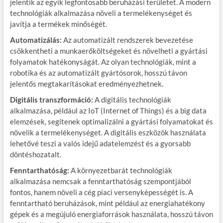
jelentik az egyik legfontosabb beruházási területet. A modern
technológiák alkalmazása növeli a termelékenységet és
javítja a termékek minőségét.
Automatizálás:
Az automatizált rendszerek bevezetése
csökkentheti a munkaerőköltségeket és növelheti a gyártási
folyamatok hatékonyságát. Az olyan technológiák, mint a
robotika és az automatizált gyártósorok, hosszú távon
jelentős megtakarításokat eredményezhetnek.
Digitális transzformáció:
A digitális technológiák
alkalmazása, például az IoT (Internet of Things) és a big data
elemzések, segítenek optimalizálni a gyártási folyamatokat és
növelik a termelékenységet. A digitális eszközök használata
lehetővé teszi a valós idejű adatelemzést és a gyorsabb
döntéshozatalt.
Fenntarthatóság:
A környezetbarát technológiák
alkalmazása nemcsak a fenntarthatóság szempontjából
fontos, hanem növeli a cég piaci versenyképességét is. A
fenntartható beruházások, mint például az energiahatékony
gépek és a megújuló energiaforrások használata, hosszú távon