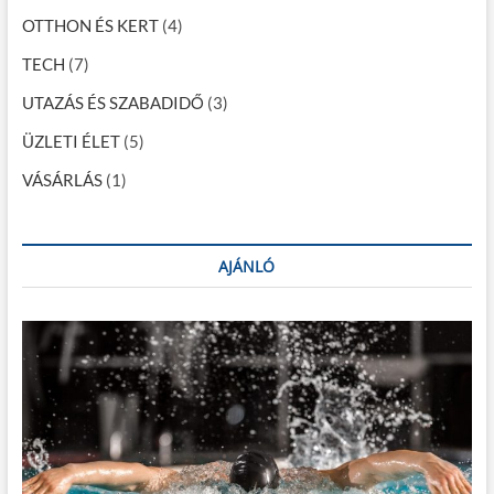
i
OTTHON ÉS KERT
(4)
ó
TECH
(7)
UTAZÁS ÉS SZABADIDŐ
(3)
ÜZLETI ÉLET
(5)
VÁSÁRLÁS
(1)
AJÁNLÓ