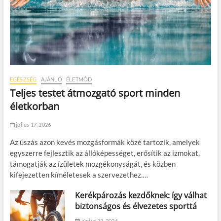
EGÉSZSÉG
AJÁNLÓ
ÉLETMÓD
Teljes testet átmozgató sport minden
életkorban
július 17, 2026
Az úszás azon kevés mozgásformák közé tartozik, amelyek
egyszerre fejlesztik az állóképességet, erősítik az izmokat,
támogatják az ízületek mozgékonyságát, és közben
kifejezetten kíméletesek a szervezethez.…
Kerékpározás kezdőknek: így válhat
biztonságos és élvezetes sporttá
június 22, 2026