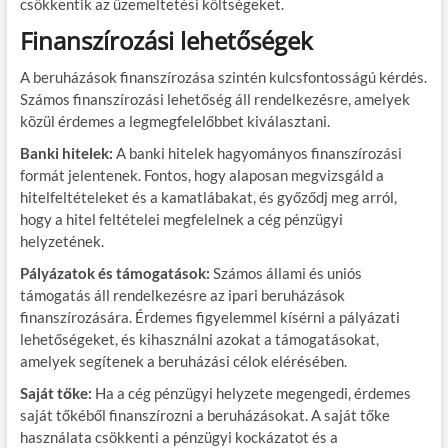
csökkentik az üzemeltetési költségeket.
Finanszírozási lehetőségek
A beruházások finanszírozása szintén kulcsfontosságú kérdés.
Számos finanszírozási lehetőség áll rendelkezésre, amelyek
közül érdemes a legmegfelelőbbet kiválasztani.
Banki hitelek:
A banki hitelek hagyományos finanszírozási
formát jelentenek. Fontos, hogy alaposan megvizsgáld a
hitelfeltételeket és a kamatlábakat, és győződj meg arról,
hogy a hitel feltételei megfelelnek a cég pénzügyi
helyzetének.
Pályázatok és támogatások:
Számos állami és uniós
támogatás áll rendelkezésre az ipari beruházások
finanszírozására. Érdemes figyelemmel kísérni a pályázati
lehetőségeket, és kihasználni azokat a támogatásokat,
amelyek segítenek a beruházási célok elérésében.
Saját tőke:
Ha a cég pénzügyi helyzete megengedi, érdemes
saját tőkéből finanszírozni a beruházásokat. A saját tőke
használata csökkenti a pénzügyi kockázatot és a