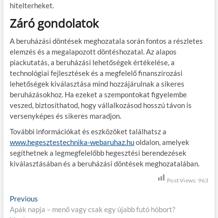
hitelterheket.
Záró gondolatok
A beruházási döntések meghozatala során fontos a részletes
elemzés és a megalapozott döntéshozatal. Az alapos
piackutatás, a beruházási lehetőségek értékelése, a
technológiai fejlesztések és a megfelelő finanszírozási
lehetőségek kiválasztása mind hozzájárulnak a sikeres
beruházásokhoz. Ha ezeket a szempontokat figyelembe
veszed, biztosíthatod, hogy vállalkozásod hosszú távon is
versenyképes és sikeres maradjon.
További információkat és eszközöket találhatsz a
www.hegesztestechnika-webaruhaz.hu
oldalon, amelyek
segíthetnek a legmegfelelőbb hegesztési berendezések
kiválasztásában és a beruházási döntések meghozatalában.
Post Views:
963
B
Previous
P
Apák napja – menő vagy csak egy újabb futó hóbort?
r
e