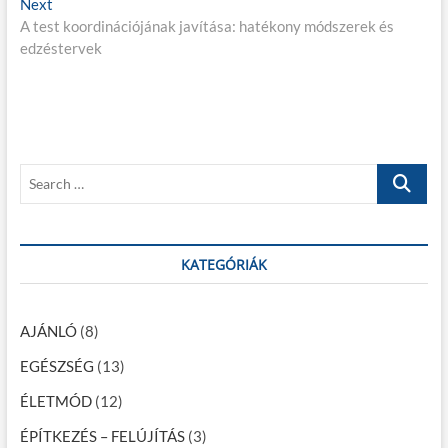
Next
N
e
j
A test koordinációjának javítása: hatékony módszerek és
e
v
edzéstervek
x
i
e
t
o
g
p
u
o
s
y
s
p
z
t
o
S
é
:
s
e
t
s
a
:
r
n
c
KATEGÓRIÁK
a
h
…
v
AJÁNLÓ
(8)
i
EGÉSZSÉG
(13)
g
ÉLETMÓD
(12)
á
c
ÉPÍTKEZÉS – FELÚJÍTÁS
(3)