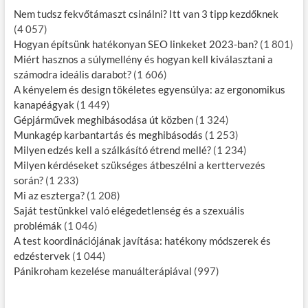
Nem tudsz fekvőtámaszt csinálni? Itt van 3 tipp kezdőknek
(4 057)
Hogyan építsünk hatékonyan SEO linkeket 2023-ban?
(1 801)
Miért hasznos a súlymellény és hogyan kell kiválasztani a
számodra ideális darabot?
(1 606)
A kényelem és design tökéletes egyensúlya: az ergonomikus
kanapéágyak
(1 449)
Gépjárművek meghibásodása út közben
(1 324)
Munkagép karbantartás és meghibásodás
(1 253)
Milyen edzés kell a szálkásító étrend mellé?
(1 234)
Milyen kérdéseket szükséges átbeszélni a kerttervezés
során?
(1 233)
Mi az eszterga?
(1 208)
Saját testünkkel való elégedetlenség és a szexuális
problémák
(1 046)
A test koordinációjának javítása: hatékony módszerek és
edzéstervek
(1 044)
Pánikroham kezelése manuálterápiával
(997)