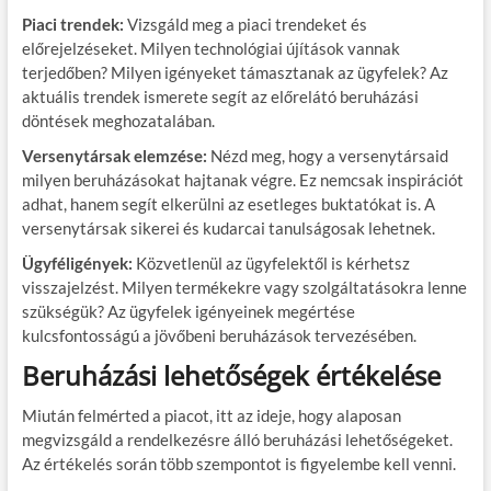
Piaci trendek:
Vizsgáld meg a piaci trendeket és
előrejelzéseket. Milyen technológiai újítások vannak
terjedőben? Milyen igényeket támasztanak az ügyfelek? Az
aktuális trendek ismerete segít az előrelátó beruházási
döntések meghozatalában.
Versenytársak elemzése:
Nézd meg, hogy a versenytársaid
milyen beruházásokat hajtanak végre. Ez nemcsak inspirációt
adhat, hanem segít elkerülni az esetleges buktatókat is. A
versenytársak sikerei és kudarcai tanulságosak lehetnek.
Ügyféligények:
Közvetlenül az ügyfelektől is kérhetsz
visszajelzést. Milyen termékekre vagy szolgáltatásokra lenne
szükségük? Az ügyfelek igényeinek megértése
kulcsfontosságú a jövőbeni beruházások tervezésében.
Beruházási lehetőségek értékelése
Miután felmérted a piacot, itt az ideje, hogy alaposan
megvizsgáld a rendelkezésre álló beruházási lehetőségeket.
Az értékelés során több szempontot is figyelembe kell venni.