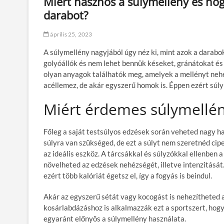
Miért hasznos a súlymellény és hogy
darabot?
április 25, 2023
A súlymellény nagyjából úgy néz ki, mint azok a darabo
golyóállók és nem lehet bennük késeket, gránátokat és
olyan anyagok találhatók meg, amelyek a mellényt nehe
acéllemez, de akár egyszerű homok is. Éppen ezért súly
Miért érdemes súlymellén
Főleg a saját testsúlyos edzések során veheted nagy ha
súlyra van szükséged, de ezt a súlyt nem szeretnéd ci
az ideális eszköz. A tárcsákkal és súlyzókkal ellenben 
növelheted az edzések nehézségét, illetve intenzitását
ezért több kalóriát égetsz el, így a fogyás is beindul.
Akár az egyszerű sétát vagy kocogást is nehezítheted 
kosárlabdázáshoz is alkalmazzák ezt a sportszert, hog
egyaránt előnyös a súlymellény használata.