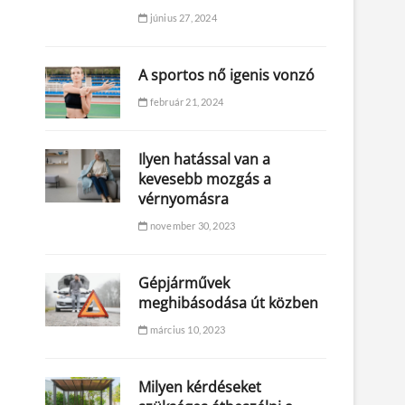
június 27, 2024
A sportos nő igenis vonzó
február 21, 2024
Ilyen hatással van a
kevesebb mozgás a
vérnyomásra
november 30, 2023
Gépjárművek
meghibásodása út közben
március 10, 2023
Milyen kérdéseket