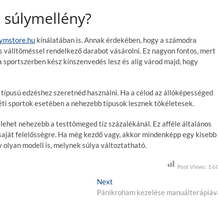
s súlymellény?
ymstore.hu
kínálatában is. Annak érdekében, hogy a számodra
s válltöméssel rendelkező darabot vásárolni. Ez nagyon fontos, mert
 sportszerben kész kínszenvedés lesz és alig várod majd, hogy
 típusú edzéshez szeretnéd használni. Ha a célod az állóképességed
éti sportok esetében a nehezebb típusok lesznek tökéletesek.
het nehezebb a testtömeged tíz százalékánál. Ez afféle általános
 saját felelősségre. Ha még kezdő vagy, akkor mindenképp egy kisebb
gy olyan modell is, melynek súlya változtatható.
Post Views:
1 6
Next
N
Pánikroham kezelése manuálterápiáv
e
x
t