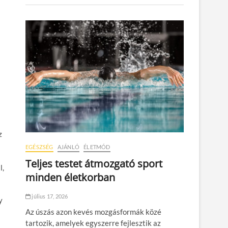
z
EGÉSZSÉG
AJÁNLÓ
ÉLETMÓD
Teljes testet átmozgató sport
l,
minden életkorban
július 17, 2026
y
Az úszás azon kevés mozgásformák közé
tartozik, amelyek egyszerre fejlesztik az