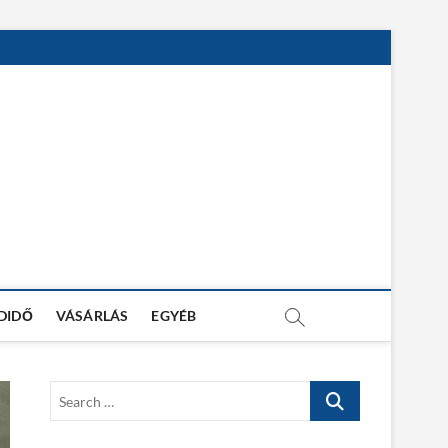
DIDŐ
VÁSÁRLÁS
EGYÉB
S
e
a