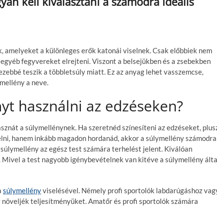
an kell kiválasztani a számodra ideális
k, amelyeket a különleges erők katonái viselnek. Csak előbbiek nem
 egyéb fegyvereket elrejteni. Viszont a belsejükben és a zsebekben
zebbé teszik a többletsúly miatt. Ez az anyag lehet vasszemcse,
mellény a neve.
yt használni az edzéseken?
sznát a súlymellénynek. Ha szeretnéd színesíteni az edzéseket, plus
pelni, hanem inkább magadon hordanád, akkor a súlymellény számodra
a súlymellény az egész test számára terhelést jelent. Kiválóan
. Mivel a test nagyobb igénybevételnek van kitéve a súlymellény álta
a
súlymellény
viselésével. Némely profi sportolók labdarúgáshoz vag
y növeljék teljesítményüket. Amatőr és profi sportolók számára