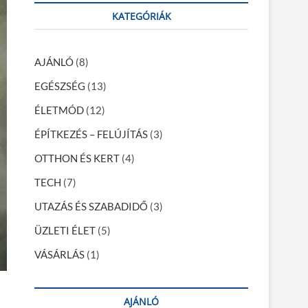
r
KATEGÓRIÁK
c
h
…
AJÁNLÓ
(8)
EGÉSZSÉG
(13)
ÉLETMÓD
(12)
ÉPÍTKEZÉS – FELÚJÍTÁS
(3)
OTTHON ÉS KERT
(4)
TECH
(7)
UTAZÁS ÉS SZABADIDŐ
(3)
ÜZLETI ÉLET
(5)
VÁSÁRLÁS
(1)
AJÁNLÓ