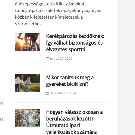
állóképességet, erősítik az izmokat,
támogatják az ízületek mozgékonyságát, és
közben kifejezetten kíméletesek a
szervezethez.…
Kerékpározás kezdőknek:
így válhat biztonságos és
élvezetes sporttá
június 22, 2026
Mikor tanítsuk meg a
gyereket biciklizni?
december 9, 2024
03
Hogyan válassz okosan a
beruházások között?
al
Útmutató ipari
vállalkozások számára