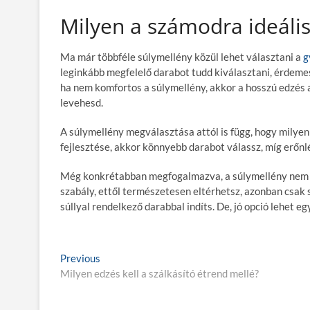
Milyen a számodra ideáli
Ma már többféle súlymellény közül lehet választani a
g
leginkább megfelelő darabot tudd kiválasztani, érdeme
ha nem komfortos a súlymellény, akkor a hosszú edzés a
levehesd.
A súlymellény megválasztása attól is függ, hogy milyen
fejlesztése, akkor könnyebb darabot válassz, míg erőnl
Még konkrétabban megfogalmazva, a súlymellény nem le
szabály, ettől természetesen eltérhetsz, azonban csak
súllyal rendelkező darabbal indíts. De, jó opció lehet e
B
Previous
P
Milyen edzés kell a szálkásító étrend mellé?
r
e
e
j
v