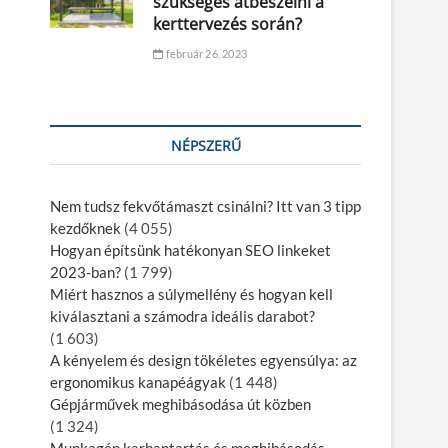
szükséges átbeszélni a
kerttervezés során?
február 26, 2023
NÉPSZERŰ
Nem tudsz fekvőtámaszt csinálni? Itt van 3 tipp
kezdőknek
(4 055)
Hogyan építsünk hatékonyan SEO linkeket
2023-ban?
(1 799)
Miért hasznos a súlymellény és hogyan kell
kiválasztani a számodra ideális darabot?
(1 603)
A kényelem és design tökéletes egyensúlya: az
ergonomikus kanapéágyak
(1 448)
Gépjárművek meghibásodása út közben
(1 324)