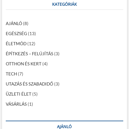
n
c
KATEGÓRIÁK
a
h
…
v
AJÁNLÓ
(8)
i
EGÉSZSÉG
(13)
g
ÉLETMÓD
(12)
á
c
ÉPÍTKEZÉS – FELÚJÍTÁS
(3)
i
OTTHON ÉS KERT
(4)
ó
TECH
(7)
UTAZÁS ÉS SZABADIDŐ
(3)
ÜZLETI ÉLET
(5)
VÁSÁRLÁS
(1)
AJÁNLÓ