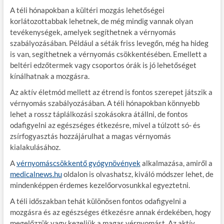
A téli hónapokban a kültéri mozgás lehetőségei
korlátozottabbak lehetnek, de még mindig vannak olyan
tevékenységek, amelyek segíthetnek a vérnyomás
szabályozásában. Például a séták friss levegőn, még ha hideg
is van, segíthetnek a vérnyomás csökkentésében. Emellett a
beltéri edzőtermek vagy csoportos órák is jó lehetőséget
kínálhatnak a mozgásra.
Az aktív életmód mellett az étrend is fontos szerepet játszik a
vérnyomás szabályozásában. A téli hónapokban könnyebb
lehet a rossz táplálkozási szokásokra átállni, de fontos
odafigyelni az egészséges étkezésre, mivel a túlzott só- és
zsírfogyasztás hozzájárulhat a magas vérnyomás
kialakulásához.
A
vérnyomáscsökkentő gyógynövények
alkalmazása, amiről a
medicalnews.hu
oldalon is olvashatsz, kiváló módszer lehet, de
mindenképpen érdemes kezelőorvosunkkal egyeztetni.
A téli időszakban tehát különösen fontos odafigyelni a
mozgásra és az egészséges étkezésre annak érdekében, hogy
megelőzzük vagy kezeljük a magas vérnyomást. Az aktív