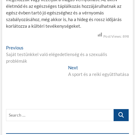
életmód és az egészséges táplálkozás hozzájárulhatnak az
egész évben tartó jó egészséghez és a vérnyomás
szabályozásához, még akkor is, ha a hideg és rossz időjárás
korlátozza a kültéri tevékenységeket.
Post Views:
898
B
Previous
P
Saját testünkkel való elégedetlenség és a szexuális
r
e
problémák
e
j
v
Next
N
i
A sport és a reiki együtthatása
e
e
o
x
g
u
t
s
p
y
p
o
z
o
s
S
é
s
t
e
t
:
s
a
:
r