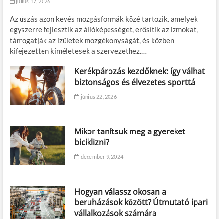
július 17, 2026
Az úszás azon kevés mozgásformák közé tartozik, amelyek
egyszerre fejlesztik az állóképességet, erősítik az izmokat,
támogatják az ízületek mozgékonyságát, és közben
kifejezetten kíméletesek a szervezethez.…
Kerékpározás kezdőknek: így válhat
biztonságos és élvezetes sporttá
június 22, 2026
Mikor tanítsuk meg a gyereket
biciklizni?
december 9, 2024
Hogyan válassz okosan a
beruházások között? Útmutató ipari
vállalkozások számára