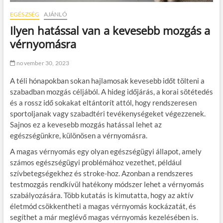
EGÉSZSÉG
AJÁNLÓ
Ilyen hatással van a kevesebb mozgás a
vérnyomásra
november 30, 2023
A téli hónapokban sokan hajlamosak kevesebb időt tölteni a
szabadban mozgás céljából. A hideg időjárás, a korai sötétedés
és a rossz idő sokakat eltántorít attól, hogy rendszeresen
sportoljanak vagy szabadtéri tevékenységeket végezzenek.
Sajnos ez a kevesebb mozgás hatással lehet az
egészségünkre, különösen a vérnyomásra.
A magas vérnyomás egy olyan egészségügyi állapot, amely
számos egészségügyi problémához vezethet, például
szívbetegségekhez és stroke-hoz. Azonban a rendszeres
testmozgás rendkívül hatékony módszer lehet a vérnyomás
szabályozására. Több kutatás is kimutatta, hogy az aktív
életmód csökkentheti a magas vérnyomás kockázatát, és
segíthet a már meglévő magas vérnyomás kezelésében is.