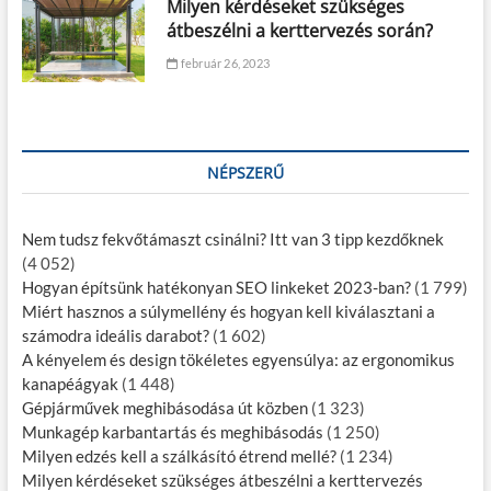
Milyen kérdéseket szükséges
átbeszélni a kerttervezés során?
február 26, 2023
NÉPSZERŰ
Nem tudsz fekvőtámaszt csinálni? Itt van 3 tipp kezdőknek
(4 052)
Hogyan építsünk hatékonyan SEO linkeket 2023-ban?
(1 799)
Miért hasznos a súlymellény és hogyan kell kiválasztani a
számodra ideális darabot?
(1 602)
A kényelem és design tökéletes egyensúlya: az ergonomikus
kanapéágyak
(1 448)
Gépjárművek meghibásodása út közben
(1 323)
Munkagép karbantartás és meghibásodás
(1 250)
Milyen edzés kell a szálkásító étrend mellé?
(1 234)
Milyen kérdéseket szükséges átbeszélni a kerttervezés