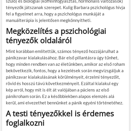
szülő) és biológiai (koffeinfogyasztás, hormonális változások)
tényezők játszanak szerepet. Kulig Barbara pszichológus hívja
fel a figyelmet arra, hogy a pszichológus munkáját a
manuálterápia is jelentősen megkönnyítheti.
Megközelítés a pszichológiai
tényezők oldaláról
Mint korábban említettük, számos tényező hozzájárulhat a
pánikzavar kialakulásához. Bár első pillantásra úgy tűnhet,
hogy minden rendben van az életünkben, amikor az első roham
bekövetkezik, fontos, hogy a kezelések során megvizsgáljuk a
pánikzavar kialakulásának körülményeit, érzelmi tényezőit,
rövid és hosszú távú következményeit. Ezáltal kialakul egy
kép arról, hogy mit is élt át valójában a páciens az első
pánikroham során. Ez a későbbiekben alapos elemzés alá
kerül, ami elvezethet bennünket a pánik egyéni történetéhez.
A testi tényezőkkel is érdemes
foglalkozni