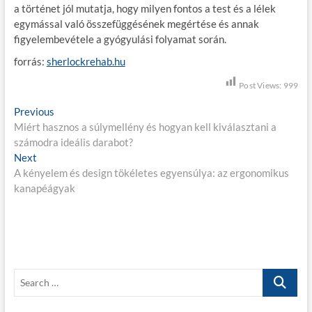
a történet jól mutatja, hogy milyen fontos a test és a lélek
egymással való összefüggésének megértése és annak
figyelembevétele a gyógyulási folyamat során.
forrás:
sherlockrehab.hu
Post Views:
999
B
Previous
P
Miért hasznos a súlymellény és hogyan kell kiválasztani a
r
e
számodra ideális darabot?
e
j
Next
N
v
A kényelem és design tökéletes egyensúlya: az ergonomikus
e
i
e
kanapéágyak
x
o
g
t
u
p
s
y
o
p
z
s
o
é
t
s
S
:
t
s
e
:
a