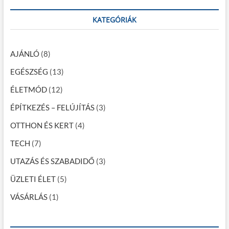
n
r
a
c
KATEGÓRIÁK
h
v
…
i
AJÁNLÓ
(8)
g
EGÉSZSÉG
(13)
á
ÉLETMÓD
(12)
c
ÉPÍTKEZÉS – FELÚJÍTÁS
(3)
i
OTTHON ÉS KERT
(4)
ó
TECH
(7)
UTAZÁS ÉS SZABADIDŐ
(3)
ÜZLETI ÉLET
(5)
VÁSÁRLÁS
(1)