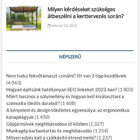
Milyen kérdéseket szükséges
átbeszélni a kerttervezés során?
február 26, 2023
NÉPSZERŰ
Nem tudsz fekvőtámaszt csinálni? Itt van 3 tipp kezdőknek
(4 063)
Hogyan építsünk hatékonyan SEO linkeket 2023-ban?
(1 803)
Miért hasznos a súlymellény és hogyan kell kiválasztani a
számodra ideális darabot?
(1 608)
A kényelem és design tökéletes egyensúlya: az ergonomikus
kanapéágyak
(1 450)
Gépjárművek meghibásodása út közben
(1 327)
Munkagép karbantartás és meghibásodás
(1 254)
Milyen edzés kell a szálkásító étrend mellé?
(1 237)