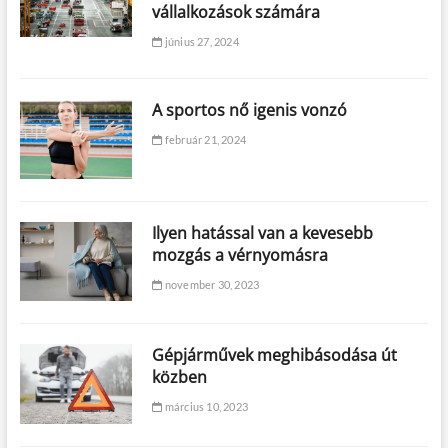
vállalkozások számára
június 27, 2024
A sportos nő igenis vonzó
február 21, 2024
Ilyen hatással van a kevesebb
mozgás a vérnyomásra
november 30, 2023
Gépjárművek meghibásodása út
közben
március 10, 2023