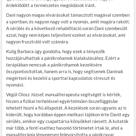
érdeklődött a természetes megoldások iránt.
Dani nagyon magas elvárásokat támasztott magával szemben
a sportban, és nagyon nagy volt a nyomás, amit magára rakott.
A sérülés és a következő rehabilitáció során Dani szembesült
azzal, hogy nem képes teljesíteni ezeket az elvárásokat, ami
nagyon frusztráló volt számára.
Kulig Barbara úgy gondolta, hogy ezek a tényezők
hozzájárulhattak a pánikrohamok kialakulásához. Ezért a
terápiában nemcsak a pánikrohamok kezelésére
összpontosítottak, hanem arra is, hogy segítsenek Daninak
megérteni és kezelni a sporttal kapcsolatos stresszt és
nyomást.
Végül Olosz József, manuálterapeuta segítségét is kérték,
hiszen a fizikai terheléssel egyértelműen összefüggésbe
lehetett hozni a fiú állapotát. A kezelések során ugyanis az is
kiderült, hogy korábban éppen mellkasi tájékon érte Danit egy
sérülés, amikor egy csapattársa könyökkel ráesett. A kutatók
már több, a fenti esethez hasonló történetet írtak le, ahol a
manuálterápia lényegesen felgyorsította a pánikzavar