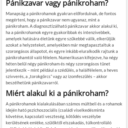
Pánikzavar vagy pánikroham?
Manapság a pánikrohamok gyakran előfordulnak, de fontos
megérteni, hogy a pánikzavar nem ugyanaz, mint a
pánikroham. A diagnosztizálható pánikzavar akkor alakul ki,
ha a pánikrohamok egyre gyakoribbak és intenzívebbek,
amelyek hatására életünk egyre szűkebbé válik, elkerüljük
azokat a helyzeteket, amelyekben már megtapasztaltuk a
szorongásos állapotot, és egyre inkább eluralkodik rajtunk a
pánikrohamtól való félelem. Numerikusan kifejezve, ha négy
héten belül négy pánikroham és négy szorongásos tünet
jelentkezik – mint például a szédülés, a halálfélelem, a heves
szívverés, a „torokgörcs” vagy az izomfeszülés – akkor
beszélhetünk pánikzavarról.
Miért alakul ki a pánikroham?
A pánikrohamok kialakulásában számos múltbeli és a rohamok
idején ható pszichoszociális (családi viselkedésminta
követése, kapcsolati veszteség, kötődés veszélybe
kerülésének emléke, szülőktől elszakadás, túlkontrolláló