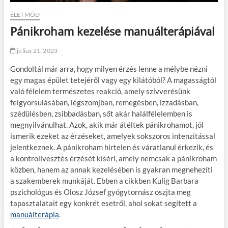
ÉLETMÓD
Pánikroham kezelése manuálterápiával
július 21, 2023
Gondoltál már arra, hogy milyen érzés lenne a mélybe nézni
egy magas épület tetejéről vagy egy kilátóból? A magasságtól
való félelem természetes reakció, amely szívverésünk
felgyorsulásában, légszomjban, remegésben, izzadásban,
szédülésben, zsibbadásban, sőt akár halálfélelemben is
megnyilvánulhat. Azok, akik már átéltek pánikrohamot, jól
ismerik ezeket az érzéseket, amelyek sokszoros intenzitással
jelentkeznek. A pánikroham hirtelen és váratlanul érkezik, és
a kontrollvesztés érzését kíséri, amely nemcsak a pánikroham
közben, hanem az annak kezelésében is gyakran megnehezíti
a szakemberek munkáját. Ebben a cikkben Kulig Barbara
pszichológus és Olosz József gyógytornász oszjta meg
tapasztalatait egy konkrét esetről, ahol sokat segített a
manuálterápia
.