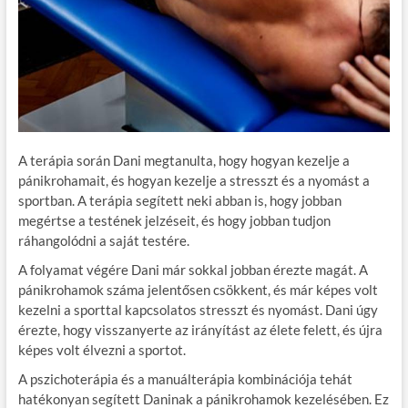
A terápia során Dani megtanulta, hogy hogyan kezelje a
pánikrohamait, és hogyan kezelje a stresszt és a nyomást a
sportban. A terápia segített neki abban is, hogy jobban
megértse a testének jelzéseit, és hogy jobban tudjon
ráhangolódni a saját testére.
A folyamat végére Dani már sokkal jobban érezte magát. A
pánikrohamok száma jelentősen csökkent, és már képes volt
kezelni a sporttal kapcsolatos stresszt és nyomást. Dani úgy
érezte, hogy visszanyerte az irányítást az élete felett, és újra
képes volt élvezni a sportot.
A pszichoterápia és a manuálterápia kombinációja tehát
hatékonyan segített Daninak a pánikrohamok kezelésében. Ez