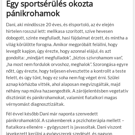
Egy sportsérülés okozta
pánikrohamok
Dani, aki mindössze 20 éves, és élsportoló, az év elején
hirtelen rosszul lett: mellkasa szorított, szíve hevesen
dobogott, szinte megfulladt, hasi fájdalmat érzett, és mintha a
világ körülötte forogna. Amikor megpróbált felállni, hogy
levegőt kapjon, úgy érezte, hogy azonnal elájul, és azt
gondolta: „mindjárt megfulladok”, „biztos szívrohamom van”,
„ha most nem fordulok orvoshoz, meghalok”. Szorongása egyre
nőtt, úgy érezte, hogy teljesen elvesztette a kontrollt a teste
felett, és úgy tűnt, hogy ez soha nem fog véget érni. Szülei
aznap kórházba vitték, ahol alaposan megvizsgálták, majd
néhány nap múlva hazaengedték. A zárójelentésben vegetatív
disztóniát és pánikrohamokat, valamint fiatalkori magas
vérnyomást diagnosztizáltak.
Fél évvel később Dani már naponta szenvedett
pánikrohamoktól. A szakemberek a pszichoterápia mellett –
fiatalkora ellenére – gyógyszert is javasoltak. Dani viszont
igyekezett kerülni a gyógyszerek szedését, és nagyon