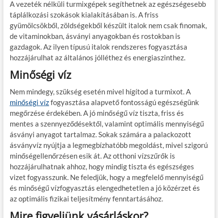
A vezeték nélküli turmixgépek segíthetnek az egészségesebb
táplálkozási szokások kialakításában is. A friss
gyümölcsökből, zöldségekből készült italok nem csak finomak,
de vitaminokban, ásványi anyagokban és rostokban is
gazdagok. Az ilyen típusú italok rendszeres fogyasztása
hozzájárulhat az általános jólléthez és energiaszinthez.
Minőségi víz
Nem mindegy, szükség esetén mivel hígítod a turmixot. A
minőségi víz
fogyasztása alapvető fontosságú egészségünk
megőrzése érdekében. A jó minőségű víz tiszta, friss és
mentes a szennyeződésektől, valamint optimális mennyiségű
ásványi anyagot tartalmaz. Sokak számára a palackozott
ásványvíz nyújtja a legmegbízhatóbb megoldást, mivel szigorú
minőségellenőrzésen esik át. Az otthoni vízszűrők is
hozzájárulhatnak ahhoz, hogy mindig tiszta és egészséges
vizet fogyasszunk. Ne feledjük, hogy a megfelelő mennyiségű
és minőségű vízfogyasztás elengedhetetlen a jó közérzet és
az optimális fizikai teljesítmény fenntartásához.
Mire figyeljünk vásárláskor?