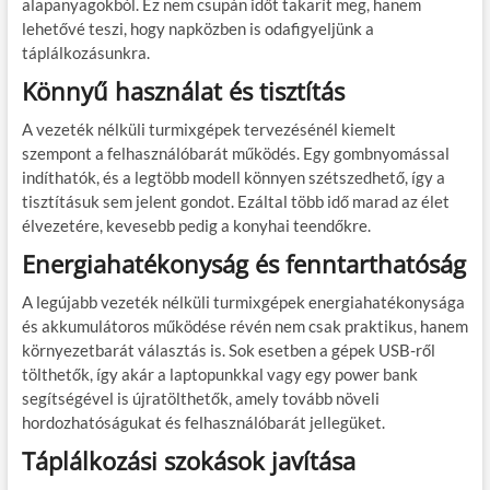
alapanyagokból. Ez nem csupán időt takarít meg, hanem
lehetővé teszi, hogy napközben is odafigyeljünk a
táplálkozásunkra.
Könnyű használat és tisztítás
A vezeték nélküli turmixgépek tervezésénél kiemelt
szempont a felhasználóbarát működés. Egy gombnyomással
indíthatók, és a legtöbb modell könnyen szétszedhető, így a
tisztításuk sem jelent gondot. Ezáltal több idő marad az élet
élvezetére, kevesebb pedig a konyhai teendőkre.
Energiahatékonyság és fenntarthatóság
A legújabb vezeték nélküli turmixgépek energiahatékonysága
és akkumulátoros működése révén nem csak praktikus, hanem
környezetbarát választás is. Sok esetben a gépek USB-ről
tölthetők, így akár a laptopunkkal vagy egy power bank
segítségével is újratölthetők, amely tovább növeli
hordozhatóságukat és felhasználóbarát jellegüket.
Táplálkozási szokások javítása