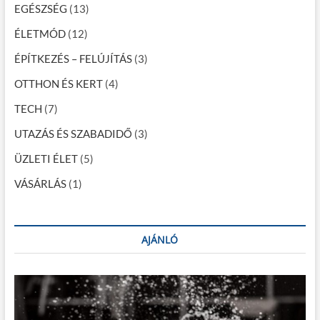
i
EGÉSZSÉG
(13)
g
ÉLETMÓD
(12)
á
ÉPÍTKEZÉS – FELÚJÍTÁS
(3)
c
OTTHON ÉS KERT
(4)
i
TECH
(7)
ó
UTAZÁS ÉS SZABADIDŐ
(3)
ÜZLETI ÉLET
(5)
VÁSÁRLÁS
(1)
AJÁNLÓ