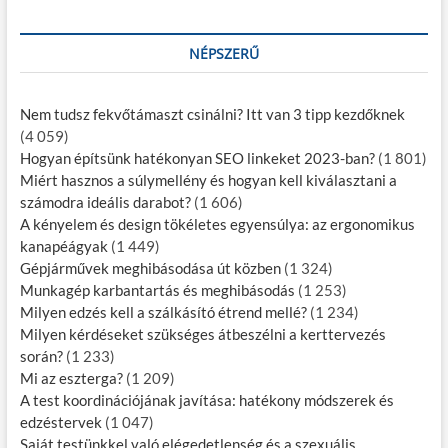
NÉPSZERŰ
Nem tudsz fekvőtámaszt csinálni? Itt van 3 tipp kezdőknek
(4 059)
Hogyan építsünk hatékonyan SEO linkeket 2023-ban?
(1 801)
Miért hasznos a súlymellény és hogyan kell kiválasztani a
számodra ideális darabot?
(1 606)
A kényelem és design tökéletes egyensúlya: az ergonomikus
kanapéágyak
(1 449)
Gépjárművek meghibásodása út közben
(1 324)
Munkagép karbantartás és meghibásodás
(1 253)
Milyen edzés kell a szálkásító étrend mellé?
(1 234)
Milyen kérdéseket szükséges átbeszélni a kerttervezés
során?
(1 233)
Mi az eszterga?
(1 209)
A test koordinációjának javítása: hatékony módszerek és
edzéstervek
(1 047)
Saját testünkkel való elégedetlenség és a szexuális