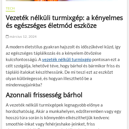
TECH
Vezeték nélküli turmixgép: a kényelmes
és egészséges életmód eszköze
március 12, 2024
A modern életstílus gyakran hajszolt és időszűkével küzd, így
az egészséges táplálkozás és a kényelem ötvözése
kulcsfontosságú. A
vezeték nélküli turmixgép
pontosan ezt a
célt szolgálja, lehetővé téve, hogy bárhol és bármikor friss és
tápláló italokat készíthessünk. De mi teszi ezt az eszközt
olyan különlegessé, és hogyan illeszthető be a
mindennapjainkba?
Azonnali frissesség bárhol
A vezeték nélküli turmixgépek legnagyobb előnye a
hordozhatóság. Akár a munkahelyen, edzőteremben vagy egy
hosszú túra során is könnyedén elkészíthetjük kedvenc
smoothie-inkat vagy fehérjeshake-jeinket, friss