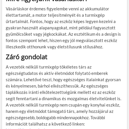
Vásárláskor érdemes figyelembe venni az akkumulátor
élettartamát, a motor teljesítményét és a turmixgép
űrtartalmát. Fontos, hogy az eszköz képes legyen kezelni a
gyakran használt alapanyagokat, mint például fagyasztott
gyümölcsöket vagy jégkockákat. Az esztétikum és a design is
fontos szempont lehet, hiszen egy jól megválasztott eszköz
illeszkedik otthonunk vagy életstílusunk stílusához.
Záró gondolat
A vezeték nélküli turmixgép tökéletes társ az
egészségtudatos és aktív életmódot folytató emberek
számára. Lehetővé teszi, hogy egészséges italainkat gyorsan
és kényelmesen, bárhol elkészíthessük. Az egészséges
táplálkozás iránti elkötelezettségünk mellett ez az eszköz
segít fenntartani a dinamikus és mozgalmas életvitelünket is.
A vezeték nélküli turmixgép nem csupán egy konyhai eszköz,
hanem egy életmódot támogató társ, amely hozzájárul az
egészségesebb, boldogabb mindennapokhoz. További
információt találhatsz a következő linken: