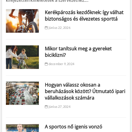
kifejezetten kíméletesek a szervezethez.…
Kerékpározás kezdőknek: így válhat
biztonságos és élvezetes sporttá
június 22, 2026
Mikor tanítsuk meg a gyereket
biciklizni?
december 9, 2024
Hogyan válassz okosan a
beruházások között? Útmutató ipari
vállalkozások számára
június 27, 2024
A sportos nő igenis vonzó