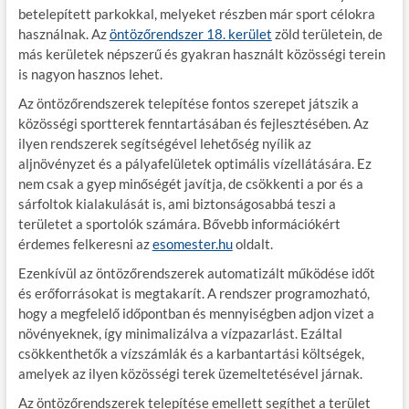
betelepített parkokkal, melyeket részben már sport célokra
használnak. Az
öntözőrendszer 18. kerület
zöld területein, de
más kerületek népszerű és gyakran használt közösségi terein
is nagyon hasznos lehet.
Az öntözőrendszerek telepítése fontos szerepet játszik a
közösségi sportterek fenntartásában és fejlesztésében. Az
ilyen rendszerek segítségével lehetőség nyílik az
aljnövényzet és a pályafelületek optimális vízellátására. Ez
nem csak a gyep minőségét javítja, de csökkenti a por és a
sárfoltok kialakulását is, ami biztonságosabbá teszi a
területet a sportolók számára. Bővebb információkért
érdemes felkeresni az
esomester.hu
oldalt.
Ezenkívül az öntözőrendszerek automatizált működése időt
és erőforrásokat is megtakarít. A rendszer programozható,
hogy a megfelelő időpontban és mennyiségben adjon vizet a
növényeknek, így minimalizálva a vízpazarlást. Ezáltal
csökkenthetők a vízszámlák és a karbantartási költségek,
amelyek az ilyen közösségi terek üzemeltetésével járnak.
Az öntözőrendszerek telepítése emellett segíthet a terület