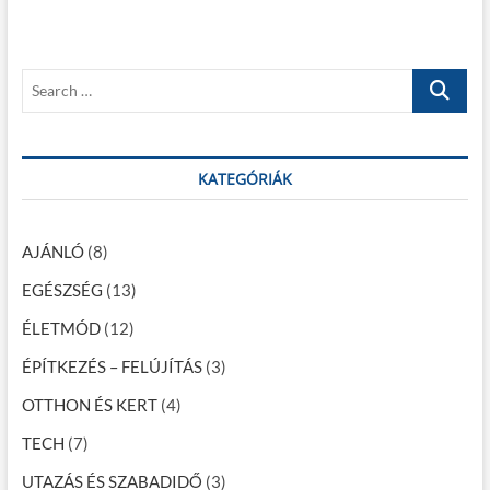
o
s
y
s
p
z
t
o
S
é
:
s
e
t
s
a
:
r
n
c
KATEGÓRIÁK
a
h
…
v
AJÁNLÓ
(8)
i
EGÉSZSÉG
(13)
g
ÉLETMÓD
(12)
á
c
ÉPÍTKEZÉS – FELÚJÍTÁS
(3)
i
OTTHON ÉS KERT
(4)
ó
TECH
(7)
UTAZÁS ÉS SZABADIDŐ
(3)