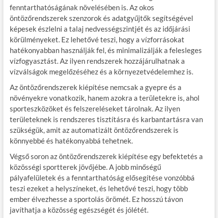
fenntarthatóságának növelésében is. Az okos
öntözőrendszerek szenzorok és adatgyűjtők segítségével
képesek észlelni a talaj nedvességszintjét és az időjárási
körülményeket. Ez lehetővé teszi, hogy a vízforrásokat
hatékonyabban használják fel, és minimalizálják a felesleges
vízfogyasztást. Az ilyen rendszerek hozzájárulhatnak a
vízválságok megelőzéséhez és a környezetvédelemhez is.
Az öntözőrendszerek kiépítése nemcsak a gyepre és a
növényekre vonatkozik, hanem azokra a területekre is, ahol
sporteszközöket és felszereléseket tárolnak. Az ilyen
területeknek is rendszeres tisztításra és karbantartásra van
szükségük, amit az automatizált öntözőrendszerek is
könnyebbé és hatékonyabbá tehetnek.
Végső soron az öntözőrendszerek kiépítése egy befektetés a
közösségi sportterek jövőjébe. A jobb minőségű
pályafelületek és a fenntarthatóság elősegítése vonzóbbá
teszi ezeket a helyszíneket, és lehetővé teszi, hogy több
ember élvezhesse a sportolás örömét. Ez hosszú távon
javíthatja a közösség egészségét és jólétét.