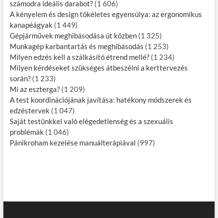
számodra ideális darabot?
(1 606)
A kényelem és design tökéletes egyensúlya: az ergonomikus
kanapéágyak
(1 449)
Gépjárművek meghibásodása út közben
(1 325)
Munkagép karbantartás és meghibásodás
(1 253)
Milyen edzés kell a szálkásító étrend mellé?
(1 234)
Milyen kérdéseket szükséges átbeszélni a kerttervezés
során?
(1 233)
Mi az eszterga?
(1 209)
A test koordinációjának javítása: hatékony módszerek és
edzéstervek
(1 047)
Saját testünkkel való elégedetlenség és a szexuális
problémák
(1 046)
Pánikroham kezelése manuálterápiával
(997)