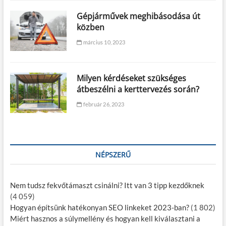
Gépjárművek meghibásodása út
közben
március 10, 2023
Milyen kérdéseket szükséges
átbeszélni a kerttervezés során?
február 26, 2023
NÉPSZERŰ
Nem tudsz fekvőtámaszt csinálni? Itt van 3 tipp kezdőknek
(4 059)
Hogyan építsünk hatékonyan SEO linkeket 2023-ban?
(1 802)
Miért hasznos a súlymellény és hogyan kell kiválasztani a