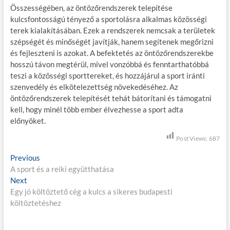
Összességében, az öntözőrendszerek telepítése
kulcsfontosságú tényező a sportolásra alkalmas közösségi
terek kialakításában. Ezek a rendszerek nemcsak a területek
szépségét és minőségét javítják, hanem segítenek megőrizni
és fejleszteni is azokat. A befektetés az öntözőrendszerekbe
hosszú távon megtérül, mivel vonzóbbá és fenntarthatóbbá
teszi a közösségi sporttereket, és hozzájárul a sport iránti
szenvedély és elkötelezettség növekedéséhez. Az
öntözőrendszerek telepítését tehát bátorítani és támogatni
kell, hogy minél több ember élvezhesse a sport adta
előnyöket.
Post Views:
687
B
Previous
P
A sport és a reiki együtthatása
r
e
Next
N
e
j
Egy jó költöztető cég a kulcs a sikeres budapesti
e
v
költöztetéshez
x
i
e
t
o
g
p
u