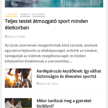
EGÉSZSÉG
AJÁNLÓ
ÉLETMÓD
Teljes testet átmozgató sport minden
életkorban
július 17, 2026
Az úszás azon kevés mozgásformák közé tartozik, amelyek
egyszerre fejlesztik az állóképességet, erősítik az izmokat,
támogatják az ízületek mozgékonyságát, és közben
kifejezetten kíméletesek a szervezethez.…
Kerékpározás kezdőknek: így válhat
biztonságos és élvezetes sporttá
június 22, 2026
Mikor tanítsuk meg a gyereket
biciklizni?