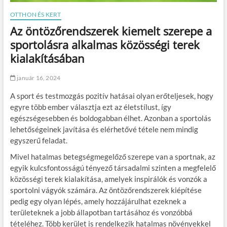
OTTHON ÉS KERT
Az öntözőrendszerek kiemelt szerepe a
sportolásra alkalmas közösségi terek
kialakításában
január 16, 2024
A sport és testmozgás pozitív hatásai olyan erőteljesek, hogy
egyre több ember választja ezt az életstílust, így
egészségesebben és boldogabban élhet. Azonban a sportolás
lehetőségeinek javítása és elérhetővé tétele nem mindig
egyszerű feladat.
Mivel hatalmas betegségmegelőző szerepe van a sportnak, az
egyik kulcsfontosságú tényező társadalmi szinten a megfelelő
közösségi terek kialakítása, amelyek inspirálók és vonzók a
sportolni vágyók számára. Az öntözőrendszerek kiépítése
pedig egy olyan lépés, amely hozzájárulhat ezeknek a
területeknek a jobb állapotban tartásához és vonzóbbá
tételéhez. Több kerület is rendelkezik hatalmas növényekkel